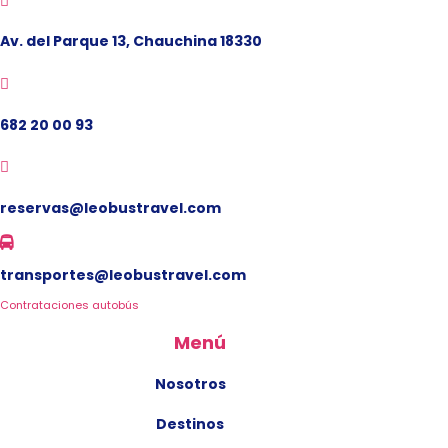

Av. del Parque 13, Chauchina 18330

682 20 00 93

reservas@leobustravel.com

transportes@leobustravel.com
Contrataciones autobús
Menú
Nosotros
Destinos