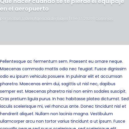
Qué hacer cuando se te pierde el equipaje
en el aeropuerto
por
LeoBus Travel Agencia de Viajes
|
Ene 17, 2020
|
Consejos
Pellentesque ac fermentum sem. Praesent eu ornare neque.
Maecenas commodo mattis odio nec feugiat. Fusce dignissim
odio eu ipsum vehicula posuere. In pulvinar elit et accumsan
pharetra. Maecenas enim dui, sagittis ut nisl nec, dapibus
semper est. Maecenas pharetra nisi non enim sodales suscipit.
Cras pretium ligula purus. In hac habitasse platea dictumst. Sed
iaculis scelerisque mi, vel rhoncus ante. Donec tincidunt nisl et
hendrerit aliquet. Nullam non lacinia magna. Vestibulum
ullamcorper arcu non tortor varius tincidunt a ut ipsum. Fusce
convallis neque sed purus scelerisque, sed scelerisque elit