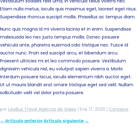
Vestibulum sodales felis urna, in vehicula tellus viverra nec.
Etiam nulla metus, iaculis quis maximus eget, laoreet eget risus.
Suspendisse rhoncus suscipit mollis. Phasellus ac tempus diam.
Nunc quis magna id mi viverra lacinia et in enim. Suspendisse
malesuada leo nec justo tempus mollis. Donec posuere
vehicula ante, pharetra euismod odio tristique nec. Fusce id
auctor nunc. Proin sed suscipit arcu, et bibendum arcu.
Praesent ultricies mi et leo commodo posuere. Vestibulum
dignissim vehicula nisl, eu volutpat sapien viverra a. Morbi
interdum posuere lacus, iaculis elementum nibh auctor eget.
Ut ut mauris blandit erat ornare tristique eget sed velit. Nullam
sollicitudin velit vel dolor porta posuere.
por
LeoBus Travel Agencia de Viajes
|
Ene 17, 2020
|
Consejos
←
Artículo anterior
Artículo siguiente
→